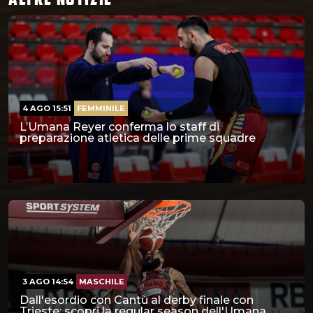
4 AGO 15:51
FEMMINILE
L’Umana Reyer conferma lo staff di
preparazione atletica delle prime squadre
3 AGO 14:54
MASCHILE
Dall'esordio con Cantù al derby finale con
Trieste: scopri la regular season dell'Umana