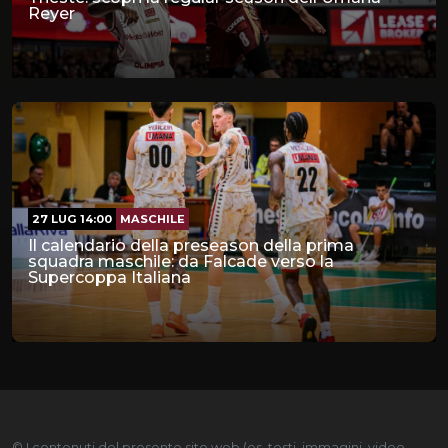
Reyer
27 LUG 14:00
MASCHILE
Il calendario della preseason della prima
squadra maschile: da Falcade verso la
Supercoppa Italiana
© I contenuti del presente sito web (es. testi, immagini, video,