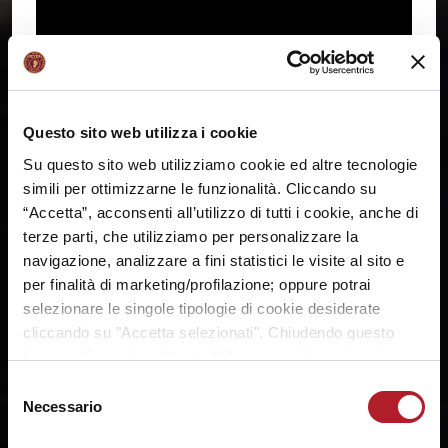
Questo sito web utilizza i cookie
Su questo sito web utilizziamo cookie ed altre tecnologie
simili per ottimizzarne le funzionalità. Cliccando su
“Accetta”, acconsenti all’utilizzo di tutti i cookie, anche di
terze parti, che utilizziamo per personalizzare la
SHARE:
navigazione, analizzare a fini statistici le visite al sito e
per finalità di marketing/profilazione; oppure potrai
selezionare le singole tipologie di cookie desiderate
cliccando su "Accetta selezionati". Chiudendo questo
banner cliccando sul tasto “X”, prosegui la navigazione e
saranno attivati solo i cookie tecnici necessari per la
Selezione
fruizione del sito. Potrai modificare le tue preferenze in
Necessario
del
ogni momento mediante il link “Impostazione dei cookie”
consenso