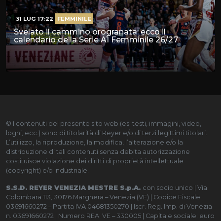
31 LUG 17:22
FEMMINILE
Svelato il cammino orogranata: ecco il
calendario della Serie A1 Femminile 26/27
© I contenuti del presente sito web (es. testi, immagini, video,
loghi, ecc.) sono di titolarità di Reyer e/o di terzi legittimi titolari.
L’utilizzo, la riproduzione, la modifica, l’alterazione e/o la
distribuzione di tali contenuti senza debita autorizzazione
costituisce violazione dei diritti di proprietà intellettuale
(copyright) e/o industriale.
S.S.D. REYER VENEZIA MESTRE S.p.A.
con socio unico | Via
Colombara 113, 30176 Marghera – Venezia (VE) | Codice Fiscale
03691660272 – Partita IVA 04681350270 | Iscr. Reg. Imp. di Venezia
n. 03691660272 | Numero REA: VE – 330005 | Capitale sociale: euro