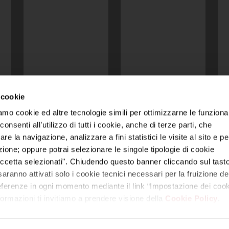
 cookie
amo cookie ed altre tecnologie simili per ottimizzarne le funzional
 video, loghi, ecc.) sono di titolarità di Reyer e/o di terzi legittimi titol
nsenti all’utilizzo di tutti i cookie, anche di terze parti, che
nza debita autorizzazione costituisce violazione dei diritti di proprietà i
re la navigazione, analizzare a fini statistici le visite al sito e pe
azione; oppure potrai selezionare le singole tipologie di cookie
 unico | Via Colombara 113, 30176 Marghera – Venezia (VE) | Codice Fis
E – 330005 | Capitale sociale: euro 1.000.000,00 interamente versato
ccetta selezionati". Chiudendo questo banner cliccando sul tasto
aranno attivati solo i cookie tecnici necessari per la fruizione del
mpostazione dei cookie
|
Trasparenza
|
Modello Organizzativo 231 S.S
referenze in ogni momento mediante il link “Impostazione dei cook
nformazioni ti invitiamo a prendere visione della
Cookie Policy
.