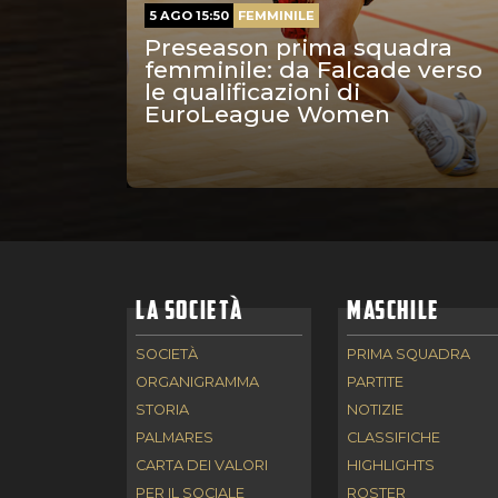
5 AGO 15:50
FEMMINILE
Preseason prima squadra
femminile: da Falcade verso
le qualificazioni di
EuroLeague Women
LA SOCIETÀ
MASCHILE
SOCIETÀ
PRIMA SQUADRA
ORGANIGRAMMA
PARTITE
STORIA
NOTIZIE
PALMARES
CLASSIFICHE
CARTA DEI VALORI
HIGHLIGHTS
PER IL SOCIALE
ROSTER