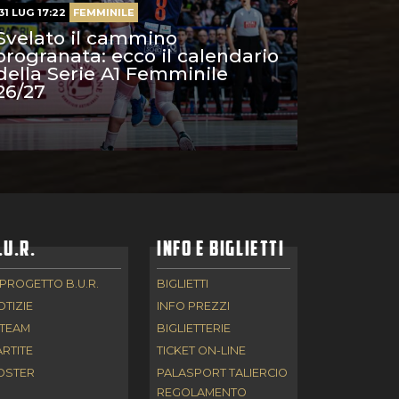
31 LUG 17:22
FEMMINILE
Svelato il cammino
orogranata: ecco il calendario
della Serie A1 Femminile
26/27
.U.R.
INFO E BIGLIETTI
 PROGETTO B.U.R.
BIGLIETTI
OTIZIE
INFO PREZZI
 TEAM
BIGLIETTERIE
ARTITE
TICKET ON-LINE
OSTER
PALASPORT TALIERCIO
REGOLAMENTO