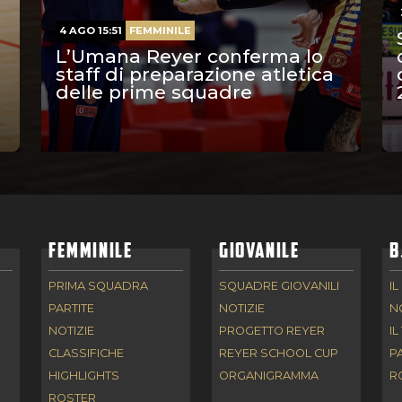
4 AGO 15:51
FEMMINILE
L’Umana Reyer conferma lo
staff di preparazione atletica
delle prime squadre
FEMMINILE
GIOVANILE
B
PRIMA SQUADRA
SQUADRE GIOVANILI
IL
PARTITE
NOTIZIE
N
NOTIZIE
PROGETTO REYER
IL
CLASSIFICHE
REYER SCHOOL CUP
P
HIGHLIGHTS
ORGANIGRAMMA
R
ROSTER