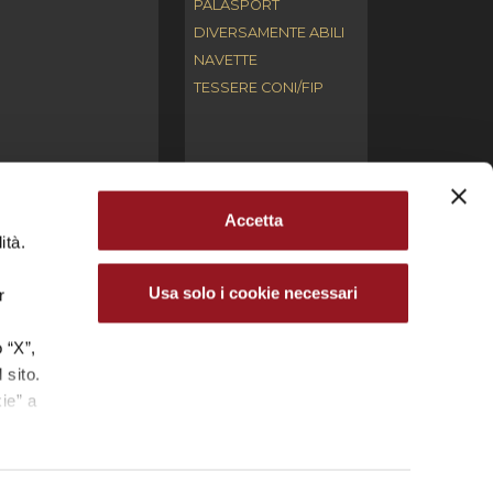
PALASPORT
DIVERSAMENTE ABILI
NAVETTE
TESSERE CONI/FIP
Accetta
ità.
ari. L’utilizzo, la riproduzione, la modifica,
ntellettuale (copyright) e/o industriale.
Usa solo i cookie necessari
r
cale 03691660272 – Partita IVA 04681350270 | Iscr.
.
 “X”,
 sito.
.P. REYER VENEZIA MESTRE S.R.L.
ie” a