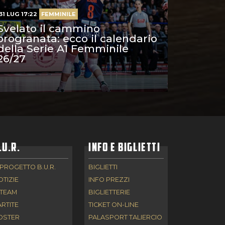
31 LUG 17:22
FEMMINILE
Svelato il cammino
orogranata: ecco il calendario
della Serie A1 Femminile
26/27
.U.R.
INFO E BIGLIETTI
 PROGETTO B.U.R.
BIGLIETTI
OTIZIE
INFO PREZZI
 TEAM
BIGLIETTERIE
ARTITE
TICKET ON-LINE
OSTER
PALASPORT TALIERCIO