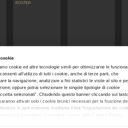
ROSTER
 cookie
amo cookie ed altre tecnologie simili per ottimizzarne le funzional
 video, loghi, ecc.) sono di titolarità di Reyer e/o di terzi legittimi titol
nsenti all’utilizzo di tutti i cookie, anche di terze parti, che
nza debita autorizzazione costituisce violazione dei diritti di proprietà i
re la navigazione, analizzare a fini statistici le visite al sito e pe
azione; oppure potrai selezionare le singole tipologie di cookie
 unico | Via Colombara 113, 30176 Marghera – Venezia (VE) | Codice Fis
ccetta selezionati". Chiudendo questo banner cliccando sul tasto
E – 330005 | Capitale sociale: euro 1.000.000,00 interamente versato
aranno attivati solo i cookie tecnici necessari per la fruizione del
mpostazione dei cookie
|
Trasparenza
|
Modello Organizzativo 231 S.S
referenze in ogni momento mediante il link “Impostazione dei cook
nformazioni ti invitiamo a prendere visione della
Cookie Policy
.