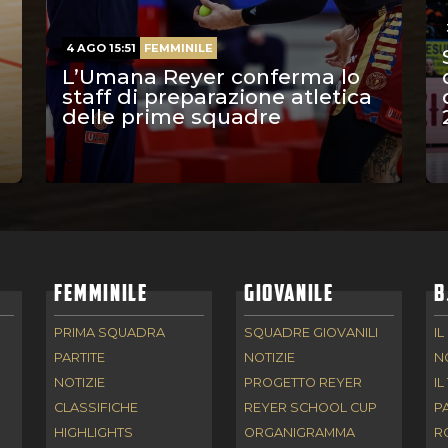
4 AGO 15:51
FEMMINILE
L’Umana Reyer conferma lo
staff di preparazione atletica
delle prime squadre
FEMMINILE
GIOVANILE
B
PRIMA SQUADRA
SQUADRE GIOVANILI
IL
PARTITE
NOTIZIE
N
NOTIZIE
PROGETTO REYER
IL
CLASSIFICHE
REYER SCHOOL CUP
P
HIGHLIGHTS
ORGANIGRAMMA
R