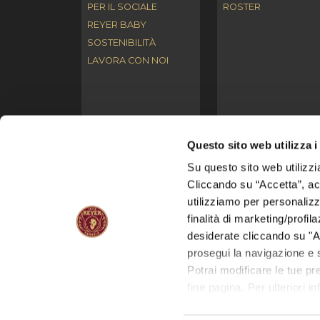
PER IL SOCIALE
ROSTER
REYER BABY
SOSTENIBILITÀ
LAVORA CON NOI
Questo sito web utilizza i
Su questo sito web utilizzi
© I contenuti del presente sito web (es. testi, immagini,
Cliccando su “Accetta”, acco
l’alterazione e/o la distribuzione di tali contenuti se
utilizziamo per personalizza
finalità di marketing/profil
S.S.D. REYER VENEZIA MESTRE S.p.A.
con socio
desiderate cliccando su "A
Reg. Imp. di Venezia n. 03691660272 | Numero REA: V
prosegui la navigazione e s
Condizioni d'uso del sito
|
Privacy
|
Cookies Policy
|
I
Potrai modificare le tue p
Web site by: ATTIVA SPA - VENEZIA -
www.attiva.it
fine pagina. Per ulteriori i