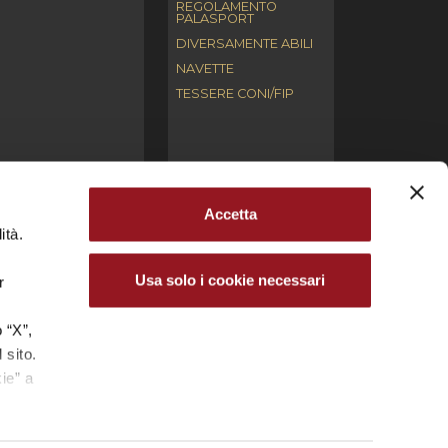
REGOLAMENTO
PALASPORT
DIVERSAMENTE ABILI
NAVETTE
TESSERE CONI/FIP
Accetta
ità.
ari. L’utilizzo, la riproduzione, la modifica,
ntellettuale (copyright) e/o industriale.
Usa solo i cookie necessari
r
cale 03691660272 – Partita IVA 04681350270 | Iscr.
 “X”,
.
 sito.
.P. REYER VENEZIA MESTRE S.R.L.
ie” a