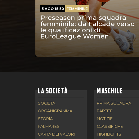
5 AGO 15:50
FEMMINILE
Preseason prima squadra
femminile: da Falcade verso
le qualificazioni di
EuroLeague Women
LA SOCIETÀ
MASCHILE
SOCIETÀ
PRIMA SQUADRA
ORGANIGRAMMA
PARTITE
STORIA
NOTIZIE
PALMARES
CLASSIFICHE
CARTA DEI VALORI
HIGHLIGHTS