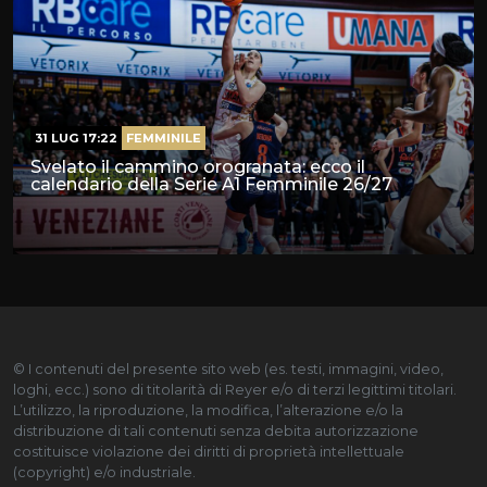
31 LUG 17:22
FEMMINILE
Svelato il cammino orogranata: ecco il
calendario della Serie A1 Femminile 26/27
© I contenuti del presente sito web (es. testi, immagini, video,
loghi, ecc.) sono di titolarità di Reyer e/o di terzi legittimi titolari.
L’utilizzo, la riproduzione, la modifica, l’alterazione e/o la
distribuzione di tali contenuti senza debita autorizzazione
costituisce violazione dei diritti di proprietà intellettuale
(copyright) e/o industriale.