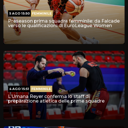
5 AGO 15:50
FEMMINILE
Preseason prima squadra femminile: da Falcade
verso le qualificazioni di EuroLeague Women
4 AGO 15:51
FEMMINILE
L’Umana Reyer conferma lo staff di
preparazione atletica delle prime squadre