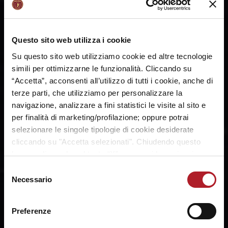
Zandalasini per il -9, Pan in lunetta fa 1/2 e 61-71
con 3' sul cronometro. Bologna non riesce più
a segnare, Yasuma mette la bomba del +13.
Questo sito web utilizza i cookie
Zandalasini non si arrende, ma l'Umana è
fantastica in difesa. Madera chiude la sua
Su questo sito web utilizziamo cookie ed altre tecnologie
partita sontuosa con un gioco da quattro
simili per ottimizzarne le funzionalità. Cliccando su
punti. E' apoteosi per l'Umana Reyer Venezia
“Accetta”, acconsenti all’utilizzo di tutti i cookie, anche di
che compie l'impresa e conquista la finale di
terze parti, che utilizziamo per personalizzare la
Coppa Italia! Fantastiche leonesse, 63-78 il
navigazione, analizzare a fini statistici le visite al sito e
finale!
per finalità di marketing/profilazione; oppure potrai
selezionare le singole tipologie di cookie desiderate
cliccando su "Accetta selezionati". Chiudendo questo
banner cliccando sul tasto “X”, prosegui la navigazione e
saranno attivati solo i cookie tecnici necessari per la
Selezione
fruizione del sito. Potrai modificare le tue preferenze in
Necessario
del
ogni momento mediante il link “Impostazione dei cookie”
consenso
a fine pagina. Per ulteriori informazioni ti invitiamo a
Preferenze
prendere visione della
Cookie Policy
.