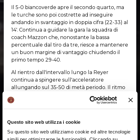
Il 5-0 biancoverde apre il secondo quarto, ma
le turche sono poi costrette ad inseguire
andando in svantaggio in doppia cifra (22-33) al
14'. Continua a guidare la gara la squadra di
coach Mazzon che, nonostante la bassa
percentuale dal tiro da tre, riesce a mantenere
un buon margine di vantaggio chiudendo il
primo tempo 29-40.
Al rientro dall'intervallo lungo la Reyer
continua a spingere sull'acceleratore
allungando sul 35-50 di metà periodo. Il ritmo
del gioco si abbassa, le orogranata faticano a
trovare fluidità offensiva ma rimangono
sempre con le redini in mano della partita: 44-
58 al 30'.
Questo sito web utilizza i cookie
Nell'ultima frazione, Bursa riesce a rosicchiare
Su questo sito web utilizziamo cookie ed altre tecnologie
qualche punto (55-65 a 5'31"), ma l'Umana non
simili per ottimizzarne le funzionalità. Cliccando su