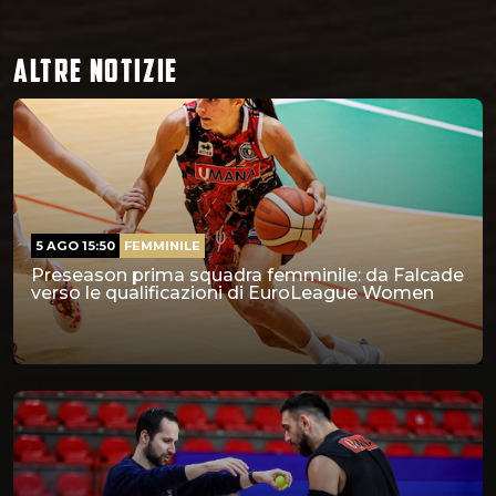
ALTRE NOTIZIE
5 AGO 15:50
FEMMINILE
Preseason prima squadra femminile: da Falcade
verso le qualificazioni di EuroLeague Women