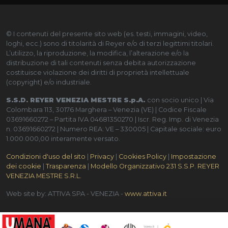
© I contenuti del presente sito web (es. testi, immagini, video,
loghi, ecc.) sono di titolarità di Reyer e/o di terzi legittimi titolari.
L’utilizzo, la riproduzione, la modifica, l’alterazione e/o la
distribuzione di tali contenuti senza debita autorizzazione
costituisce violazione dei diritti di proprietà intellettuale
(copyright) e/o industriale.
S.S.D. REYER VENEZIA MESTRE S.p.A.
con socio unico | Via
Colombara 113, 30176 Marghera – Venezia (VE) | Codice Fiscale
03691660272 – Partita IVA 04681350270 | Iscr. Reg. Imp. di Venezia
n. 03691660272 | Numero REA: VE – 330005 | Capitale sociale: euro
1.000.000,00 interamente versato.
Condizioni d'uso del sito
|
Privacy
|
Cookies Policy
|
Impostazione
dei cookie
|
Trasparenza
|
Modello Organizzativo 231 S.S.P. REYER
VENEZIA MESTRE S.R.L.
Web site by: ATTIVA SPA - VENEZIA -
www.attiva.it