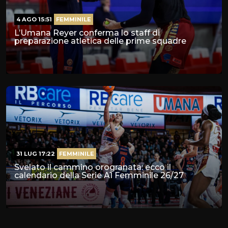
4 AGO 15:51
FEMMINILE
L’Umana Reyer conferma lo staff di
preparazione atletica delle prime squadre
31 LUG 17:22
FEMMINILE
Svelato il cammino orogranata: ecco il
calendario della Serie A1 Femminile 26/27