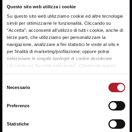
Questo sito web utilizza i cookie
SHARE:
Su questo sito web utilizziamo cookie ed altre tecnologie
simili per ottimizzarne le funzionalità. Cliccando su
“Accetta”, acconsenti all’utilizzo di tutti i cookie, anche di
terze parti, che utilizziamo per personalizzare la
navigazione, analizzare a fini statistici le visite al sito e
per finalità di marketing/profilazione; oppure potrai
selezionare le singole tipologie di cookie desiderate
cliccando su "Accetta selezionati". Chiudendo questo
banner cliccando sul tasto “X”, prosegui la navigazione e
saranno attivati solo i cookie tecnici necessari per la
Selezione
fruizione del sito. Potrai modificare le tue preferenze in
Necessario
del
ogni momento mediante il link “Impostazione dei cookie”
consenso
a fine pagina. Per ulteriori informazioni ti invitiamo a
Preferenze
prendere visione della
Cookie Policy
.
Statistiche