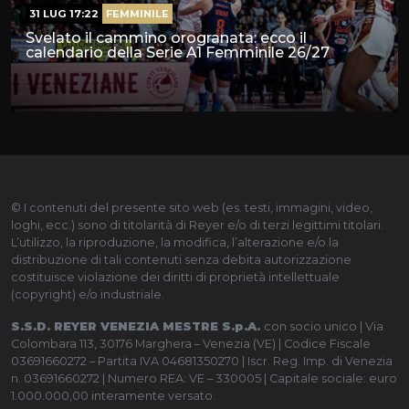
31 LUG 17:22
FEMMINILE
Svelato il cammino orogranata: ecco il
calendario della Serie A1 Femminile 26/27
© I contenuti del presente sito web (es. testi, immagini, video,
loghi, ecc.) sono di titolarità di Reyer e/o di terzi legittimi titolari.
L’utilizzo, la riproduzione, la modifica, l’alterazione e/o la
distribuzione di tali contenuti senza debita autorizzazione
costituisce violazione dei diritti di proprietà intellettuale
(copyright) e/o industriale.
S.S.D. REYER VENEZIA MESTRE S.p.A.
con socio unico | Via
Colombara 113, 30176 Marghera – Venezia (VE) | Codice Fiscale
03691660272 – Partita IVA 04681350270 | Iscr. Reg. Imp. di Venezia
n. 03691660272 | Numero REA: VE – 330005 | Capitale sociale: euro
1.000.000,00 interamente versato.