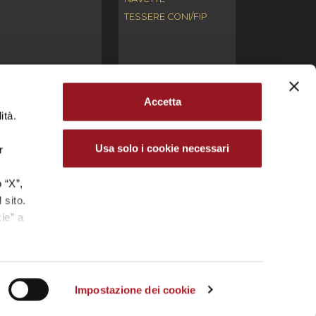
TESSERE CONI/FIP
Accetta
ità.
ari. L’utilizzo, la riproduzione, la modifica,
ntellettuale (copyright) e/o industriale.
Usa solo i cookie necessari
r
cale 03691660272 – Partita IVA 04681350270 | Iscr.
.
 “X”,
 sito.
.P. REYER VENEZIA MESTRE S.R.L.
ie” a
Impostazione dei cookie