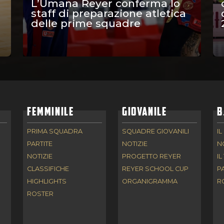
L’Umana Reyer conferma lo
staff di preparazione atletica
delle prime squadre
FEMMINILE
GIOVANILE
B
PRIMA SQUADRA
SQUADRE GIOVANILI
IL
PARTITE
NOTIZIE
N
NOTIZIE
PROGETTO REYER
IL
CLASSIFICHE
REYER SCHOOL CUP
P
HIGHLIGHTS
ORGANIGRAMMA
R
ROSTER