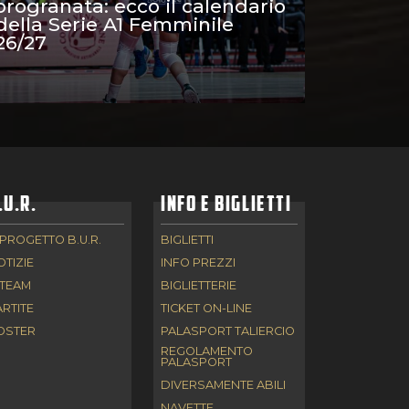
orogranata: ecco il calendario
della Serie A1 Femminile
26/27
.U.R.
INFO E BIGLIETTI
 PROGETTO B.U.R.
BIGLIETTI
OTIZIE
INFO PREZZI
 TEAM
BIGLIETTERIE
ARTITE
TICKET ON-LINE
OSTER
PALASPORT TALIERCIO
REGOLAMENTO
PALASPORT
DIVERSAMENTE ABILI
NAVETTE