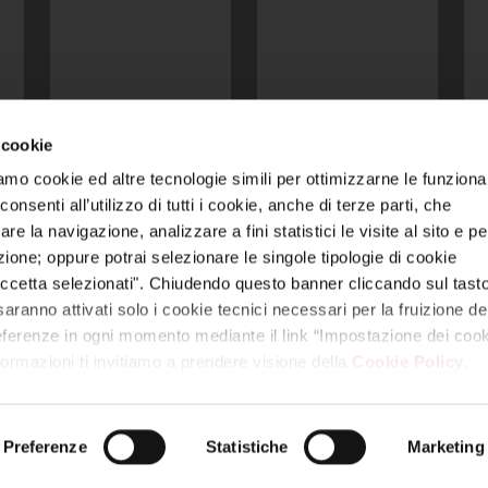
 cookie
amo cookie ed altre tecnologie simili per ottimizzarne le funzional
 video, loghi, ecc.) sono di titolarità di Reyer e/o di terzi legittimi titol
nsenti all’utilizzo di tutti i cookie, anche di terze parti, che
nza debita autorizzazione costituisce violazione dei diritti di proprietà i
re la navigazione, analizzare a fini statistici le visite al sito e pe
azione; oppure potrai selezionare le singole tipologie di cookie
 unico | Via Colombara 113, 30176 Marghera – Venezia (VE) | Codice Fis
E – 330005 | Capitale sociale: euro 1.000.000,00 interamente versato
ccetta selezionati". Chiudendo questo banner cliccando sul tasto
aranno attivati solo i cookie tecnici necessari per la fruizione del
mpostazione dei cookie
|
Trasparenza
|
Modello Organizzativo 231 S.S
referenze in ogni momento mediante il link “Impostazione dei cook
nformazioni ti invitiamo a prendere visione della
Cookie Policy
.
Preferenze
Statistiche
Marketing