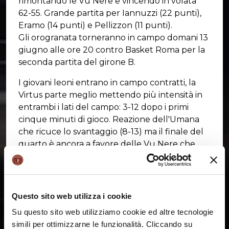
rimontando le Vu Nere e vincendo in volata
62-55. Grande partita per Iannuzzi (22 punti),
Eramo (14 punti) e Pellizzon (11 punti).
Gli orogranata torneranno in campo domani 13
giugno alle ore 20 contro Basket Roma per la
seconda partita del girone B.
I giovani leoni entrano in campo contratti, la
Virtus parte meglio mettendo più intensità in
entrambi i lati del campo: 3-12 dopo i primi
cinque minuti di gioco. Reazione dell'Umana
che ricuce lo svantaggio (8-13) ma il finale del
quarto è ancora a favore delle Vu Nere che
chiudono avanti 10-20.
Ad inizio della seconda frazione è Iannuzzi a
trascinare gli orogranata che piazzano un
parziale di 9-2, 19-22. Altro strappo per Bologna
Questo sito web utilizza i cookie
che, con un gioco da quattro e una tripla, si
Su questo sito web utilizziamo cookie ed altre tecnologie
riporta avanti di dieci lunghezze. La Reyer
simili per ottimizzarne le funzionalità. Cliccando su