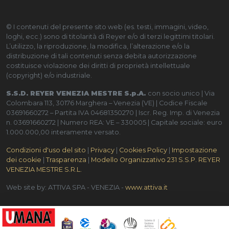
© I contenuti del presente sito web (es. testi, immagini, video,
loghi, ecc.) sono di titolarità di Reyer e/o di terzi legittimi titolari.
L’utilizzo, la riproduzione, la modifica, l’alterazione e/o la
distribuzione di tali contenuti senza debita autorizzazione
costituisce violazione dei diritti di proprietà intellettuale
(copyright) e/o industriale.
S.S.D. REYER VENEZIA MESTRE S.p.A.
con socio unico | Via
Colombara 113, 30176 Marghera – Venezia (VE) | Codice Fiscale
03691660272 – Partita IVA 04681350270 | Iscr. Reg. Imp. di Venezia
n. 03691660272 | Numero REA: VE – 330005 | Capitale sociale: euro
1.000.000,00 interamente versato.
Condizioni d'uso del sito
|
Privacy
|
Cookies Policy
|
Impostazione
dei cookie
|
Trasparenza
|
Modello Organizzativo 231 S.S.P. REYER
VENEZIA MESTRE S.R.L.
Web site by: ATTIVA SPA - VENEZIA -
www.attiva.it