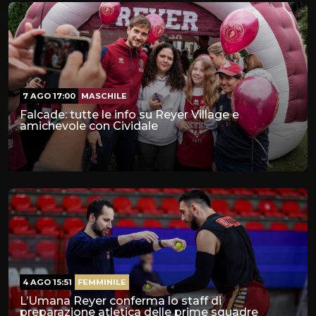
7 AGO 17:00
MASCHILE
Falcade: tutte le info su Reyer Village e
amichevole con Cividale
4 AGO 15:51
FEMMINILE
L’Umana Reyer conferma lo staff di
preparazione atletica delle prime squadre