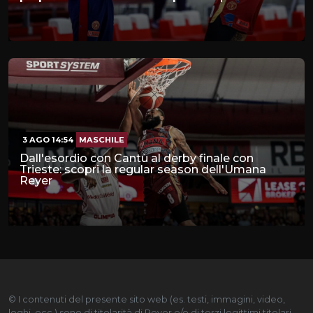
3 AGO 14:54
MASCHILE
Dall'esordio con Cantù al derby finale con
Trieste: scopri la regular season dell'Umana
Reyer
© I contenuti del presente sito web (es. testi, immagini, video,
loghi, ecc.) sono di titolarità di Reyer e/o di terzi legittimi titolari.