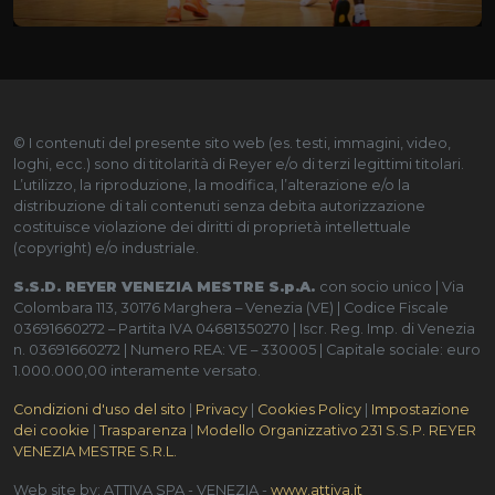
© I contenuti del presente sito web (es. testi, immagini, video,
loghi, ecc.) sono di titolarità di Reyer e/o di terzi legittimi titolari.
L’utilizzo, la riproduzione, la modifica, l’alterazione e/o la
distribuzione di tali contenuti senza debita autorizzazione
costituisce violazione dei diritti di proprietà intellettuale
(copyright) e/o industriale.
S.S.D. REYER VENEZIA MESTRE S.p.A.
con socio unico | Via
Colombara 113, 30176 Marghera – Venezia (VE) | Codice Fiscale
03691660272 – Partita IVA 04681350270 | Iscr. Reg. Imp. di Venezia
n. 03691660272 | Numero REA: VE – 330005 | Capitale sociale: euro
1.000.000,00 interamente versato.
Condizioni d'uso del sito
|
Privacy
|
Cookies Policy
|
Impostazione
dei cookie
|
Trasparenza
|
Modello Organizzativo 231 S.S.P. REYER
VENEZIA MESTRE S.R.L.
Web site by: ATTIVA SPA - VENEZIA -
www.attiva.it