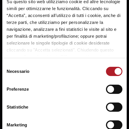
Su questo sito web utilizziamo cookie ed altre tecnologie
simili per ottimizzarne le funzionalità. Cliccando su
“Accetta”, acconsenti all’utilizzo di tutti i cookie, anche di
terze parti, che utilizziamo per personalizzare la
navigazione, analizzare a fini statistici le visite al sito e
per finalità di marketing/profilazione; oppure potrai
selezionare le singole tipologie di cookie desiderate
cliccando su "Accetta selezionati". Chiudendo questo
banner cliccando sul tasto “X”, prosegui la navigazione e
saranno attivati solo i cookie tecnici necessari per la
Selezione
fruizione del sito. Potrai modificare le tue preferenze in
Necessario
del
ogni momento mediante il link “Impostazione dei cookie”
consenso
a fine pagina. Per ulteriori informazioni ti invitiamo a
Preferenze
prendere visione della
Cookie Policy
.
Statistiche
Marketing