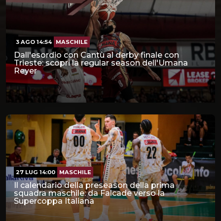
3 AGO 14:54
MASCHILE
Dall'esordio con Cantù al derby finale con
Trieste: scopri la regular season dell'Umana
Reyer
27 LUG 14:00
MASCHILE
Il calendario della preseason della prima
squadra maschile: da Falcade verso la
Supercoppa Italiana