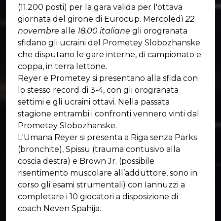
(11.200 posti) per la gara valida per l'ottava
giornata del girone di Eurocup. Mercoledì
22
novembre
alle
18.00 italiane
gli orogranata
sfidano gli ucraini del Prometey Slobozhanske
che disputano le gare interne, di campionato e
coppa, in terra lettone.
Reyer e Prometey si presentano alla sfida con
lo stesso record di 3-4, con gli orogranata
settimi e gli ucraini ottavi. Nella passata
stagione entrambi i confronti vennero vinti dal
Prometey Slobozhanske.
L'Umana Reyer si presenta a Riga senza Parks
(bronchite), Spissu (trauma contusivo alla
coscia destra) e Brown Jr. (possibile
risentimento muscolare all’adduttore, sono in
corso gli esami strumentali) con Iannuzzi a
completare i 10 giocatori a disposizione di
coach Neven Spahija.