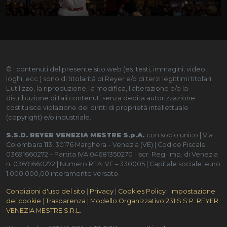
© I contenuti del presente sito web (es. testi, immagini, video,
loghi, ecc.) sono di titolarità di Reyer e/o di terzi legittimi titolari.
L’utilizzo, la riproduzione, la modifica, l’alterazione e/o la
distribuzione di tali contenuti senza debita autorizzazione
costituisce violazione dei diritti di proprietà intellettuale
(copyright) e/o industriale.
S.S.D. REYER VENEZIA MESTRE S.p.A.
con socio unico | Via
Colombara 113, 30176 Marghera – Venezia (VE) | Codice Fiscale
03691660272 – Partita IVA 04681350270 | Iscr. Reg. Imp. di Venezia
n. 03691660272 | Numero REA: VE – 330005 | Capitale sociale: euro
1.000.000,00 interamente versato.
Condizioni d'uso del sito
|
Privacy
|
Cookies Policy
|
Impostazione
dei cookie
|
Trasparenza
|
Modello Organizzativo 231 S.S.P. REYER
VENEZIA MESTRE S.R.L.