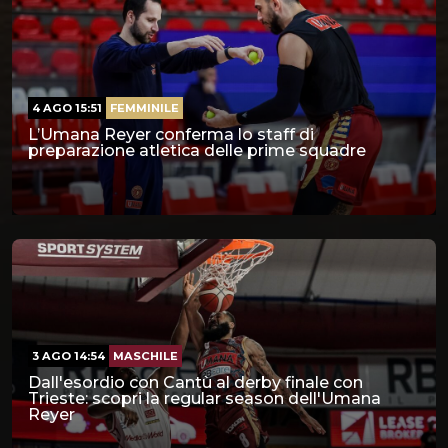
4 AGO 15:51
FEMMINILE
L’Umana Reyer conferma lo staff di
preparazione atletica delle prime squadre
3 AGO 14:54
MASCHILE
Dall'esordio con Cantù al derby finale con
Trieste: scopri la regular season dell'Umana
Reyer