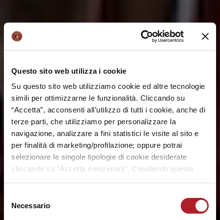
Questo sito web utilizza i cookie
Su questo sito web utilizziamo cookie ed altre tecnologie
simili per ottimizzarne le funzionalità. Cliccando su
“Accetta”, acconsenti all’utilizzo di tutti i cookie, anche di
terze parti, che utilizziamo per personalizzare la
navigazione, analizzare a fini statistici le visite al sito e
per finalità di marketing/profilazione; oppure potrai
selezionare le singole tipologie di cookie desiderate
cliccando su "Accetta selezionati". Chiudendo questo
banner cliccando sul tasto “X”, prosegui la navigazione e
saranno attivati solo i cookie tecnici necessari per la
Selezione
fruizione del sito. Potrai modificare le tue preferenze in
Necessario
del
ogni momento mediante il link “Impostazione dei cookie”
consenso