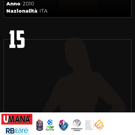
Anno
: 2010
Nazionalità
: ITA
15
ANNA SABLICH
Ruolo
: Playmaker
Altezza
: 172