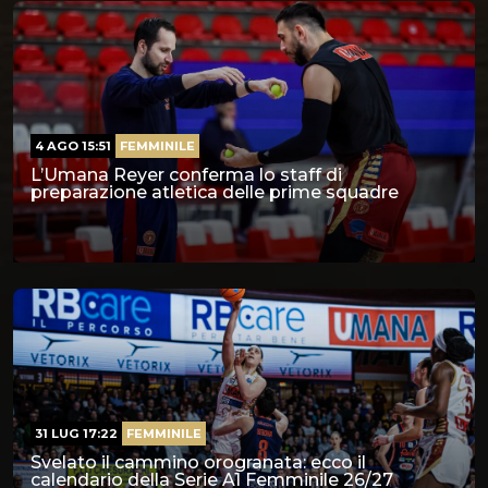
4 AGO 15:51
FEMMINILE
L’Umana Reyer conferma lo staff di
preparazione atletica delle prime squadre
31 LUG 17:22
FEMMINILE
Svelato il cammino orogranata: ecco il
calendario della Serie A1 Femminile 26/27