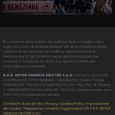
© I contenuti del presente sito web (es. testi, immagini, video,
loghi, ecc.) sono di titolarità di Reyer e/o di terzi legittimi titolari.
L’utilizzo, la riproduzione, la modifica, l’alterazione e/o la
distribuzione di tali contenuti senza debita autorizzazione
costituisce violazione dei diritti di proprietà intellettuale
(copyright) e/o industriale.
S.S.D. REYER VENEZIA MESTRE S.p.A.
con socio unico | Via
Colombara 113, 30176 Marghera – Venezia (VE) | Codice Fiscale
03691660272 – Partita IVA 04681350270 | Iscr. Reg. Imp. di Venezia
n. 03691660272 | Numero REA: VE – 330005 | Capitale sociale: euro
1.000.000,00 interamente versato.
Condizioni d'uso del sito
|
Privacy
|
Cookies Policy
|
Impostazione
dei cookie
|
Trasparenza
|
Modello Organizzativo 231 S.S.P. REYER
VENEZIA MESTRE S.R.L.